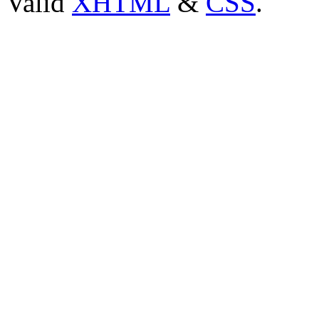
Valid
XHTML
&
CSS
.