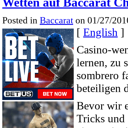
Wetten auf Baccarat C
Posted in
Baccarat
on 01/27/201
[
English
]
Casino-wenn
lernen, zu 
sombrero fa
beteiligen 
Bevor wir e
Tricks und 