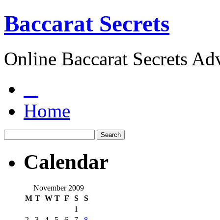
Baccarat Secrets
Online Baccarat Secrets Ad
Home
Calendar
November 2009
M
T
W
T
F
S
S
1
2
3
4
5
6
7
8