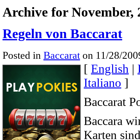
Archive for November, 
Regeln von Baccarat
Posted in
Baccarat
on 11/28/200
[
English
|
Italiano
]
Baccarat Po
Baccara wir
Karten sin