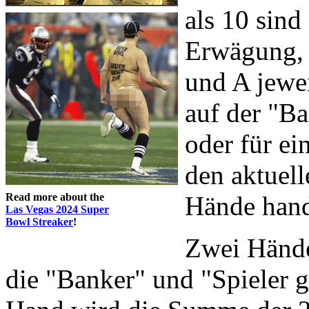
als 10 sind
Erwägung, d
und A jewei
auf der "Ba
oder für ei
den aktuell
Read more about the
Hände hand
Las Vegas 2024 Super
Bowl Streaker
!
Zwei Hände
die "Banker" und "Spieler g