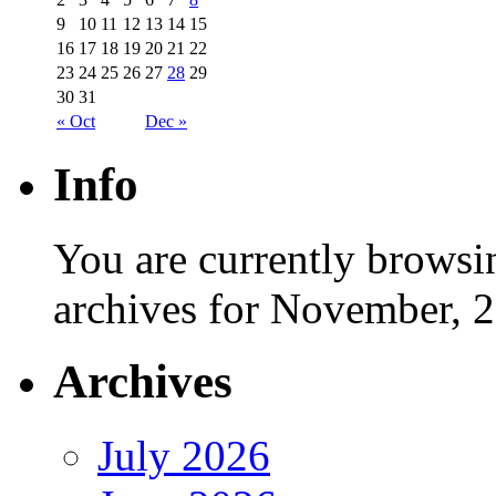
9
10
11
12
13
14
15
16
17
18
19
20
21
22
23
24
25
26
27
28
29
30
31
« Oct
Dec »
Info
You are currently browsi
archives for November, 
Archives
July 2026