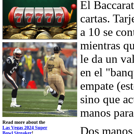
El Baccarat
cartas. Tar
a 10 se con
mientras qu
le da un va
en el "banq
empate (est
sino que ac
manos para 
Read more about the
Dos manos d
Las Vegas 2024 Super
Bowl Streaker
!