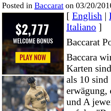
Posted in
Baccarat
on 03/20/201
[
English
|
Italiano
]
Baccarat Po
Baccara wir
Karten sin
als 10 sind
erwägung, d
und A jewei