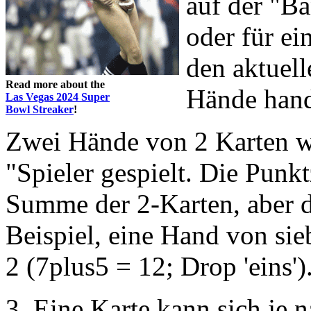
auf der "Ban
oder für ei
den aktuell
Read more about the
Hände hand
Las Vegas 2024 Super
Bowl Streaker
!
Zwei Hände von 2 Karten w
"Spieler gespielt. Die Punk
Summe der 2-Karten, aber d
Beispiel, eine Hand von sie
2 (7plus5 = 12; Drop 'eins')
3. Eine Karte kann sich j