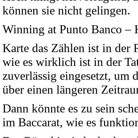
können sie nicht gelingen.
Winning at Punto Banco – 
Karte das Zählen ist in der
wie es wirklich ist in der T
zuverlässig eingesetzt, um 
über einen längeren Zeitrau
Dann könnte es zu sein sche
im Baccarat, wie es funktio