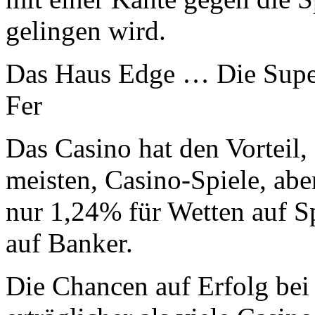
gelingen wird.
Das Haus Edge … Die Super
Fer
Das Casino hat den Vorteil,
meisten, Casino-Spiele, aber
nur 1,24% für Wetten auf S
auf Banker.
Die Chancen auf Erfolg bei 