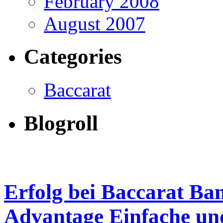
February 2008
August 2007
Categories
Baccarat
Blogroll
Erfolg bei Baccarat Ba
Advantage Einfache und