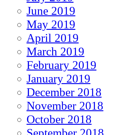
June 2019
May 2019
April 2019
March 2019
February 2019
January 2019
December 2018
November 2018
October 2018
September 2018