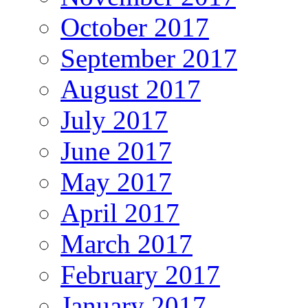
October 2017
September 2017
August 2017
July 2017
June 2017
May 2017
April 2017
March 2017
February 2017
January 2017