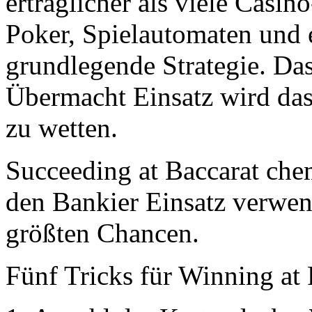
erträglicher als viele Casin
Poker, Spielautomaten und 
grundlegende Strategie. Das
Übermacht Einsatz wird da
zu wetten.
Succeeding at Baccarat chem
den Bankier Einsatz verwen
größten Chancen.
Fünf Tricks für Winning at