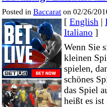
Posted in
Baccarat
on 02/26/201
[
English
|
Italiano
]
Wenn Sie si
kleinen Spi
spielen, da
schönes Spi
das Spiel 
heißt es is