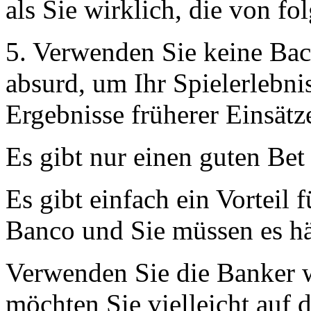
als Sie wirklich, die von f
5. Verwenden Sie keine Bacc
absurd, um Ihr Spielerlebni
Ergebnisse früherer Einsätz
Es gibt nur einen guten Bet
Es gibt einfach ein Vorteil
Banco und Sie müssen es hä
Verwenden Sie die Banker w
möchten Sie vielleicht auf d