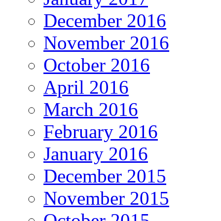
December 2016
November 2016
October 2016
April 2016
March 2016
February 2016
January 2016
December 2015
November 2015
October 2015