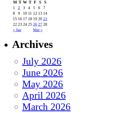
M
T
W
T
F
S
S
1
2
3
4
5
6
7
8
9
10
11
12
13
14
15
16
17
18
19
20
21
22
23
24
25
26
27
28
« Jan
Mar »
Archives
July 2026
June 2026
May 2026
April 2026
March 2026