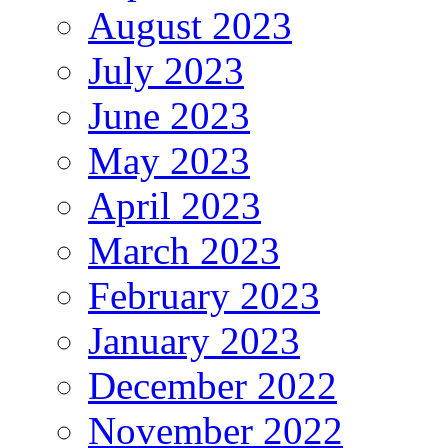
August 2023
July 2023
June 2023
May 2023
April 2023
March 2023
February 2023
January 2023
December 2022
November 2022