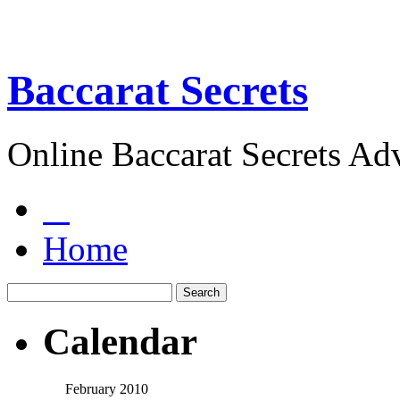
Baccarat Secrets
Online Baccarat Secrets Ad
Home
Calendar
February 2010