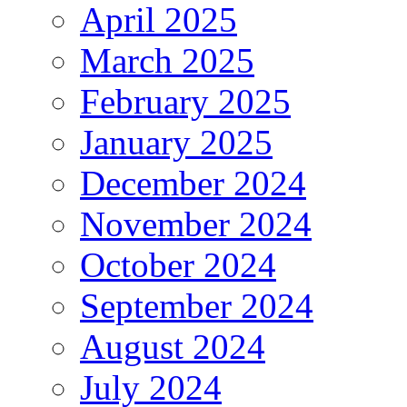
April 2025
March 2025
February 2025
January 2025
December 2024
November 2024
October 2024
September 2024
August 2024
July 2024