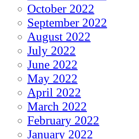
October 2022
September 2022
August 2022
July 2022
June 2022
May 2022
April 2022
March 2022
February 2022
January 2022