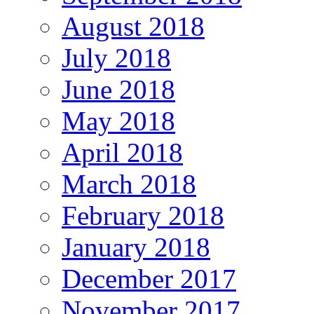
August 2018
July 2018
June 2018
May 2018
April 2018
March 2018
February 2018
January 2018
December 2017
November 2017